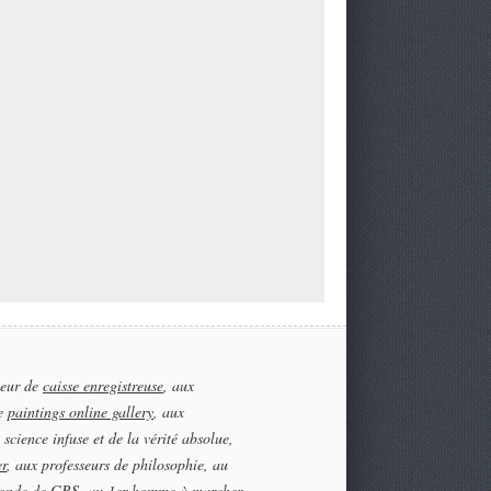
teur de
caisse enregistreuse
, aux
te
paintings online gallery
, aux
 science infuse et de la vérité absolue,
er
, aux professeurs de philosophie, au
onde de GRS, au 1er homme à marcher