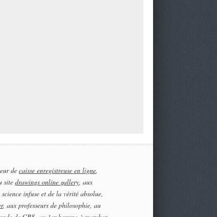
teur de
caisse enregistreuse en ligne
,
u site
drawings online gallery
, aux
 science infuse et de la vérité absolue,
er
, aux professeurs de philosophie, au
onde de GRS, au 1er homme à marcher