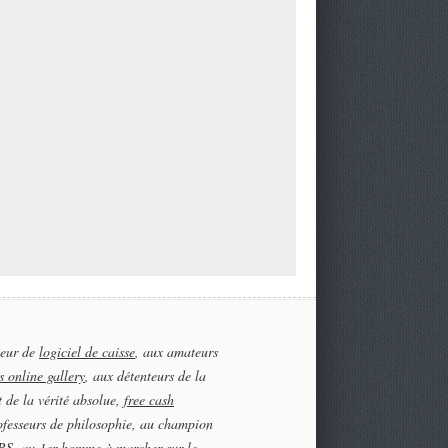
teur de
logiciel de caisse
, aux amateurs
s online gallery
, aux détenteurs de la
t de la vérité absolue,
free cash
ofesseurs de philosophie, au champion
S, au 1er homme à marcher sur le