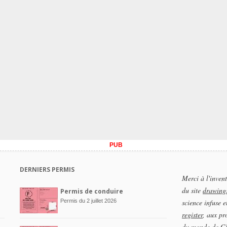
PUB
DERNIERS PERMIS
Merci à l'inven
du site
drawings
Permis de conduire
Permis du 2 juillet 2026
science infuse e
register
, aux pr
du monde de GR