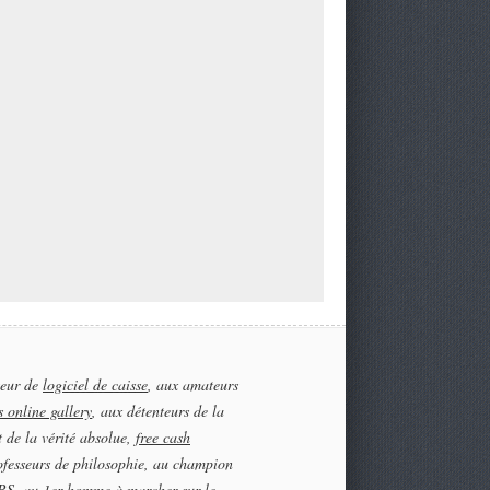
teur de
logiciel de caisse
, aux amateurs
 online gallery
, aux détenteurs de la
t de la vérité absolue,
free cash
ofesseurs de philosophie, au champion
S, au 1er homme à marcher sur le