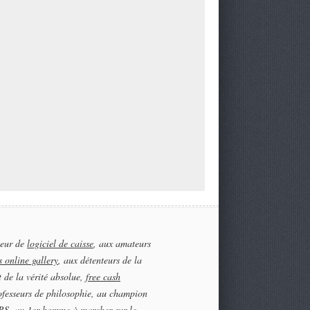
teur de
logiciel de caisse
, aux amateurs
 online gallery
, aux détenteurs de la
t de la vérité absolue,
free cash
ofesseurs de philosophie, au champion
S, au 1er homme à marcher sur le