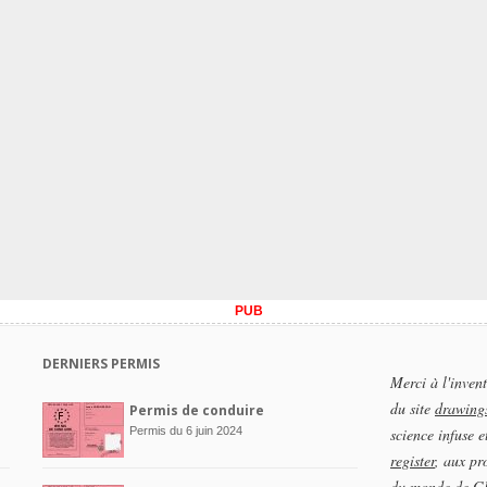
PUB
DERNIERS PERMIS
Merci à l'inven
du site
drawings
Permis de conduire
Permis du 6 juin 2024
science infuse e
register
, aux pr
du monde de GR