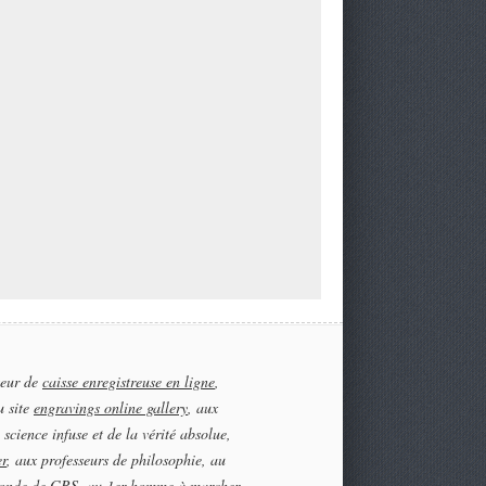
teur de
caisse enregistreuse en ligne
,
u site
engravings online gallery
, aux
 science infuse et de la vérité absolue,
er
, aux professeurs de philosophie, au
onde de GRS, au 1er homme à marcher